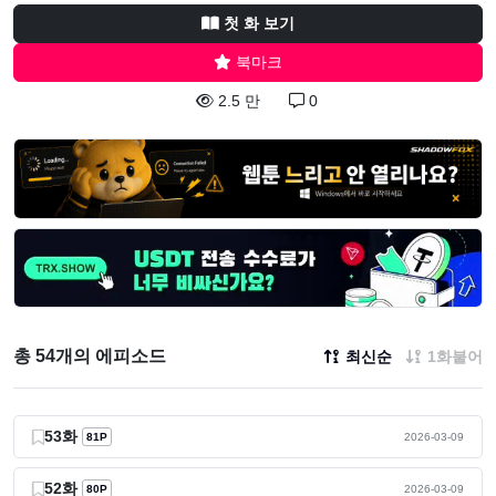
첫 화 보기
북마크
2.5 만
0
총 54개의 에피소드
최신순
1화붙어
53화
81P
2026-03-09
52화
80P
2026-03-09