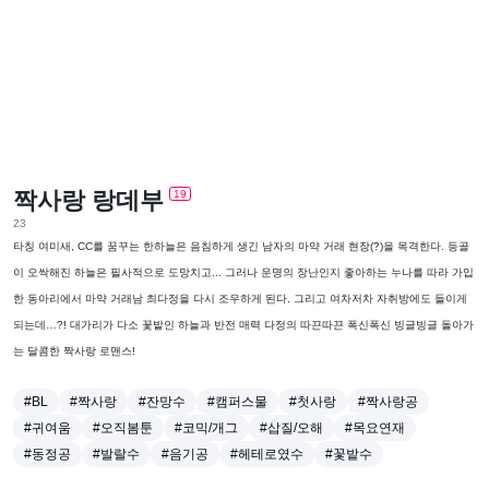
짝사랑 랑데부
19
23
타칭 여미새, CC를 꿈꾸는 한하늘은 음침하게 생긴 남자의 마약 거래 현장(?)을 목격한다. 등골
이 오싹해진 하늘은 필사적으로 도망치고... 그러나 운명의 장난인지 좋아하는 누나를 따라 가입
한 동아리에서 마약 거래남 최다정을 다시 조우하게 된다. 그리고 여차저차 자취방에도 들이게
되는데…?! 대가리가 다소 꽃밭인 하늘과 반전 매력 다정의 따끈따끈 폭신폭신 빙글빙글 돌아가
는 달콤한 짝사랑 로맨스!
#BL
#짝사랑
#잔망수
#캠퍼스물
#첫사랑
#짝사랑공
#귀여움
#오직봄툰
#코믹/개그
#삽질/오해
#목요연재
#동정공
#발랄수
#음기공
#헤테로였수
#꽃밭수