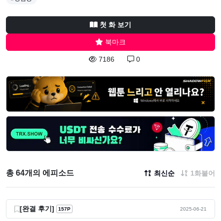
첫 화 보기
북마크
7186
0
총 64개의 에피소드
최신순
1화붙어
[완결 후기]
157P
2025-06-21