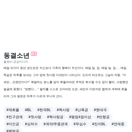
동결소년
19
플랜비,공감미디어
배달 라이더 청년 권도은은 자신보다 가족의 행복이 우선이다. 배달 일, 집, 배달 일, 집…. 매일
똑같은 하루를 보내는 그의 앞에 첫사랑 이세빈이 나타난다. 도리어 떠오르는 그날의 악몽. "이
세빈…오랜만이다?" 폭발하는 분노를 담아 휘둘러버린 주먹은 회수할 수도 없이 빨리, 사랑했던
얼굴에 꽂혔다. "망했다…." 팔자를 스스로 꼬아버린 도은. 세빈의 이런저런 협박과 계략에 휘둘
리며 그의 평온은 하루가 다르게 무너져 간다.
#재회물
#BL
#한국BL
#짝사랑
#난폭공
#현대극
#친구관계
#첫사랑
#짝사랑공
#평점4점이상
#반항공
#미인공
#상처수
#계약/주종관계
#무심수
#진지BL
#연재중
#평범공