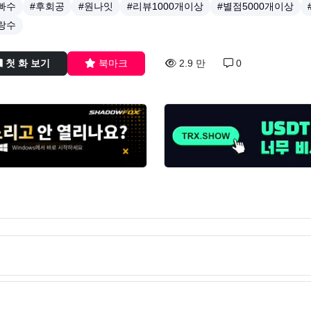
빠수
#후회공
#원나잇
#리뷰1000개이상
#별점5000개이상
랑수
첫 화 보기
북마크
2.9 만
0