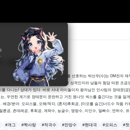
을
,
치 드렁크 러브
19
레토,옥동
 가르마에 두터운 안경, 어벙벙한 핏의 슈트를 선호하는 박선우(수)는 DM전자 
은 그는 나의 행복과 편안함이 가장 중요한 성격인지라 남들의 험담 따윈 조금도
사를 다니는! 상대가 있다. 바로 사내 아이돌이자 왕자님인 인사팀의 정태문(공
는, 우연한 계기로 정태문이 문란하고 거친 원나잇 섹스를 즐긴다는 것을 알게
. 배경/분야: 오피스물, 오해/착각, (혼자)후회공, (미모를 숨긴)너드수 작품 키워
 절륜공, 츤데레공, 후회공, 계략수, 능글수, 명랑수, 미인수, 얼빠수, 연하수, 유
#개그
#짝사랑
#적극수
#잔망수
#현대극
#오피스
#