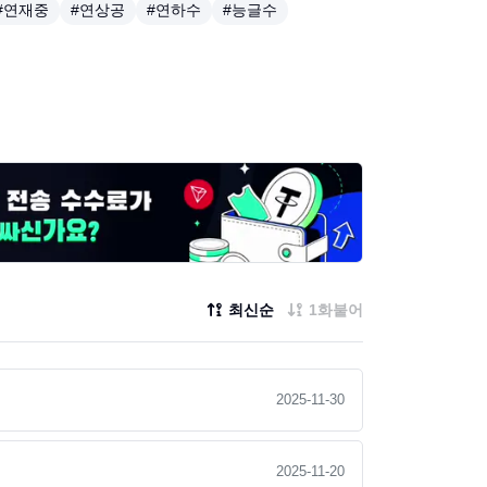
#연재중
#연상공
#연하수
#능글수
최신순
1화붙어
2025-11-30
2025-11-20