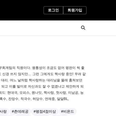
로그인
회원가입
재무회계팀의 직원이다. 융통성이 조금도 없어 평판이 썩 좋
 신경 쓰지 않지만… 그런 그에게도 짝사랑 중인! 무려 같
) 대리. 여느 날처럼 짝사랑하는 대리님을 몰래 훔쳐보던
 되고 이를 빌미로 자신과도 잘 수 없겠냐고 제안하게 되
드: 현대극, 오피스, 원나잇, 짝사랑, 첫사랑, 미남공, 능
혹수, 잔망수, 적극수, 허당수, 연재중, 달달BL,
첫사랑
#츤데레공
#평점4점이상
#비욘드