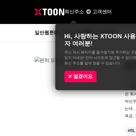
최신주소
고객센터
일반웹툰
BL&GL
성인웹툰
사진집
0
Hi, 사랑하는 XTOON 사용
자 여러분!
주소 게시 페이지를 즐겨찾기에 추가하는 것
잊지 마세요! 만약 사이트에 접근할 수 없다면
최신 주소를 쉽게 찾을 수 있습니다.
펀
모스카
알겠어요
8:2
지 않
은 회
박선우
는데…
욕공,
#BL