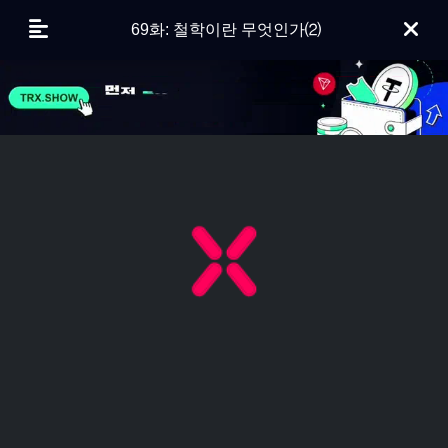
69화: 철학이란 무엇인가⑵