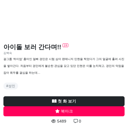
아이돌 보러 간다며!!
19
김백숙
걸그룹 ‘하이업’ 홈마인 얼빠 경민은 시험 삼아 팬매니저 민현을 찍었다가 그의 얼굴에 홀려 사진
을 쌓아간다. 처음부터 경민에게 불순한 관심을 갖고 있던 민현은 이를 눈치채고, 경민의 약점을
잡아 휘두를 결심을 하는데…
#성인
첫 화 보기
북마크
5489
0