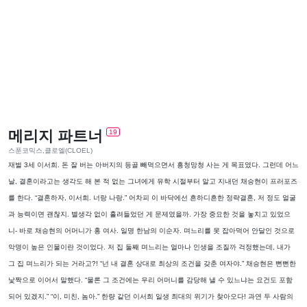
메리지 파트너
19
스푼코믹스,클로엘(CLOEL)
재벌 3세 이서희. 돈 잘 버는 아버지의 등골 빼먹으면서 흥청망청 사는 게 목표였다. 그런데 어느
날, 결혼이라고는 생각도 해 본 적 없는 그녀에게 유학 시절부터 알고 지내던 채승현이 프러포즈
를 한다. “결혼하자, 이서희. 너랑 나랑.” 어차피 이 바닥에선 흔하디흔한 정략결혼, 저 정도 얼굴
과 능력이면 괜찮지. 별생각 없이 흘려들었던 게 문제였을까. 가장 중요한 것을 놓치고 있었으
니- 바로 채승현의 어머니가 홍 여사. 일명 한남의 이순자. 며느리를 못 잡아먹어 안달인 것으로
악명이 높은 인물이란 것이었다. 저 집 둘째 며느리는 얼마나 인생을 조질까 걱정했는데, 내가
그 집 며느리가 되는 거라고?! “넌 내 결혼 상대로 최상의 조건을 갖춘 여자야.” 채승현은 뻔뻔한
낯짝으로 이어서 말했다. “물론 그 조건에는 우리 어머니를 감당해 낼 수 있느냐는 요건도 포함
되어 있겠지.” “이, 미친, 놈아.” 한량 같던 이서희 일생 최대의 위기가 찾아오다! 과연 두 사람의