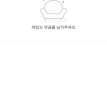
재밌는 댓글을 남겨주세요
홈페이지
엑스툰 최신주소
본 사이트에서 제공하는 웹툰 서비스는 인터넷에서 수집한 자료입니다. 본 서버에 어떠한 자료
도 저장하지 않습니다.
모든 콘텐츠의 저작권은 저작권자에 있으며, 이를 무단으로 이용하는 경우 저작권법 등에 따라
법적 책임을 질 수 있습니다.
Copyright © 2024 XTOON All Rights Reserved.
블랙툰 2025