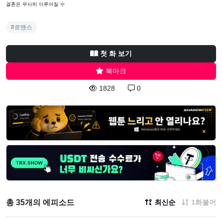
결혼은 무사히 이루어질 수
#로맨스
첫 화 보기
북마크
1828
0
총 35개의 에피소드
최신순
1화붙어