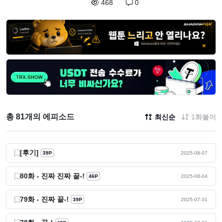
468
0
총 81개의 에피소드
최신순
1화붙어
[후기]
39P
2025-08-07
80화 - 진짜 진짜 끝-!
46P
2025-08-04
79화 - 진짜 끝-!
39P
2025-07-31