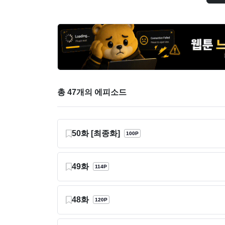
총 47개의 에피소드
50화 [최종화]
100P
49화
114P
48화
120P