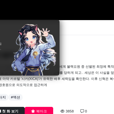
을
,
타블랙
리지 말아야 할 것을 너희는 건드렸다.' 전 세계 블랙요원 중 선별된 최정예 특작부
을 꿈꾸던 여동생 '수민'이 남미에서 살해를 당하게 되고.. 세상은 이 사실을 
제 마약 카르텔 '시카(XICA)'가 유력한 배후 세력임을 확인한다. 이후 신혁은 
 경호원으로 의도적으로 접근하게
타지
#액션
첫 화 보기
북마크
3858
0