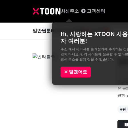
최신주소
고객센터
일반웹툰
BL&GL
성인웹툰
사진집
0
Hi, 사랑하는 XTOON 사용
자 여러분!
주소 게시 페이지를 즐겨찾기에 추가하는 것
잊지 마세요! 만약 사이트에 접근할 수 없다면
최신 주소를 쉽게 찾을 수 있습니다.
벤
Xtoon
알겠어요
'건드
연습생
은 국
원'의
#판