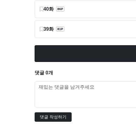
40화
86P
39화
81P
댓글 0개
댓글 작성하기